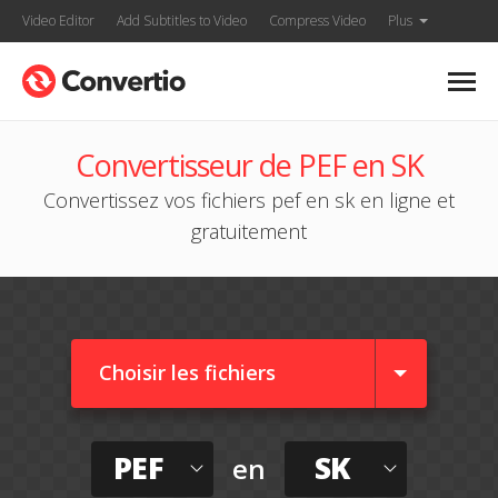
Video Editor
Add Subtitles to Video
Compress Video
Plus
Convertisseur de PEF en SK
Convertissez vos fichiers pef en sk en ligne et
gratuitement
Choisir les fichiers
PEF
SK
en