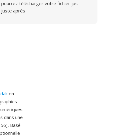
pourrez télécharger votre fichier jps
juste après
odak
en
graphies
numériques.
es dans une
256), Basé
tionnelle