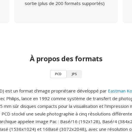
sortie (plus de 200 formats supportés)
À propos des formats
PCD
JPS
) est un format d'image propriétaire développé par
Eastman K
vec Philips, lance en 1992 comme système de transfert de photo
5 mm sûr disques compacts pour la visualisation et l'impression 
r PCD stocké une seule photographie à cinq résolutions différent
rarchique appelee Image Pac : Basé/16 (192x128), Basé/4 (384x
asé (1536x1024) et 16Basé (3072x2048), avec une résolution op