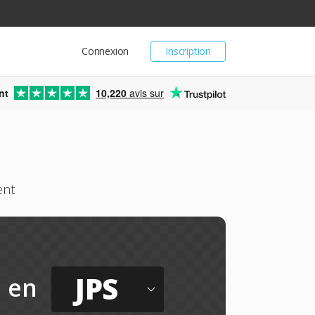
Connexion
Inscription
nt
10,220
avis sur
ent
JPS
en