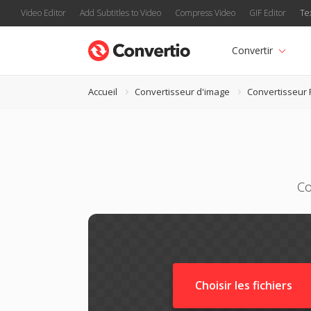
Video Editor
Add Subtitles to Video
Compress Video
GIF Editor
Te
Convertir
Accueil
Convertisseur d'image
Convertisseur
Co
Choisir les fichiers