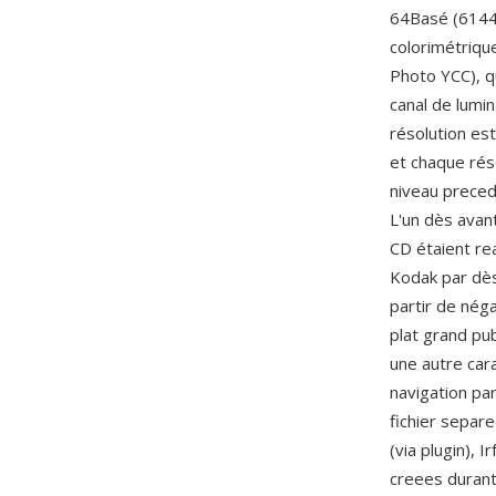
64Basé (6144x
colorimétriqu
Photo YCC), q
canal de lumi
résolution es
et chaque rés
niveau precede
L'un dès avan
CD étaient re
Kodak par dès
partir de nég
plat grand pub
une autre cara
navigation pa
fichier separe
(via plugin), 
creees durant