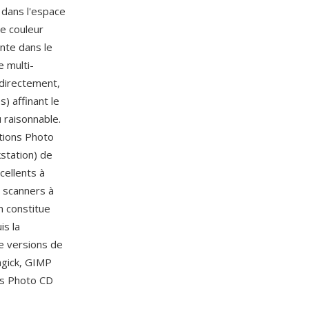
dans l'espace
le couleur
nte dans le
e multi-
 directement,
) affinant le
u raisonnable.
ations Photo
station) de
cellents à
s scanners à
n constitue
is la
de versions de
gick, GIMP
ges Photo CD