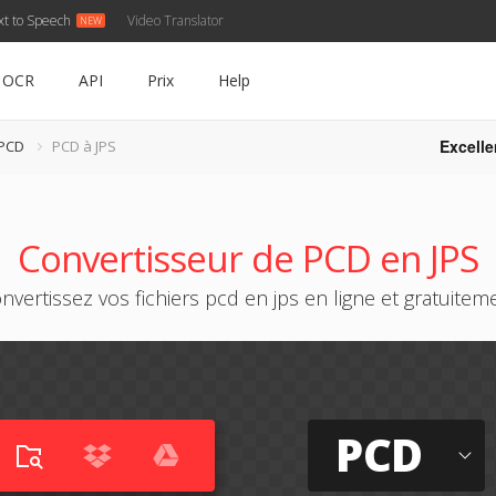
xt to Speech
Video Translator
OCR
API
Prix
Help
Excelle
 PCD
PCD à JPS
Convertisseur de PCD en JPS
nvertissez vos fichiers pcd en jps en ligne et gratuitem
PCD