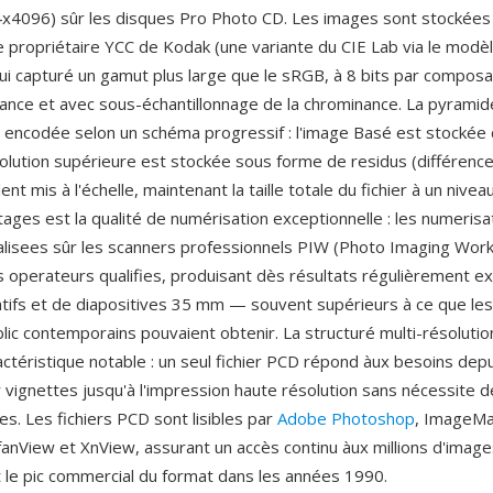
4096) sûr les disques Pro Photo CD. Les images sont stockées 
e propriétaire YCC de Kodak (une variante du CIE Lab via le modè
ui capturé un gamut plus large que le sRGB, à 8 bits par composa
nance et avec sous-échantillonnage de la chrominance. La pyramid
t encodée selon un schéma progressif : l'image Basé est stockée
olution supérieure est stockée sous forme de residus (différences
nt mis à l'échelle, maintenant la taille totale du fichier à un nivea
tages est la qualité de numérisation exceptionnelle : les numeris
alisees sûr les scanners professionnels PIW (Photo Imaging Work
 operateurs qualifies, produisant dès résultats régulièrement ex
atifs et de diapositives 35 mm — souvent supérieurs à ce que le
lic contemporains pouvaient obtenir. La structuré multi-résolutio
ctéristique notable : un seul fichier PCD répond àux besoins depu
r vignettes jusqu'à l'impression haute résolution sans nécessite 
es. Les fichiers PCD sont lisibles par
Adobe Photoshop
, ImageMa
IrfanView et XnView, assurant un accès continu àux millions d'ima
 le pic commercial du format dans les années 1990.