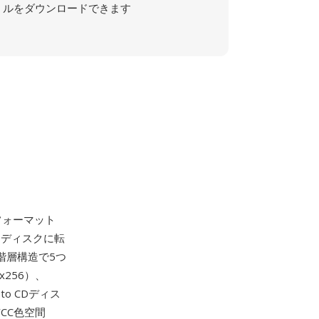
ルをダウンロードできます
像フォーマット
トディスクに転
る階層構造で5つ
x256）、
oto CDディス
YCC色空間