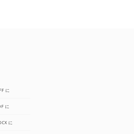
FF に
DF に
OCX に