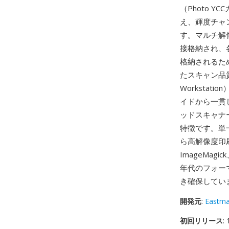
（Photo 
え、輝度チャ
す。マルチ解
接格納され、
格納されるた
たスキャン品質で
Worksta
イドから一貫
ッドスキャナ
特徴です。単
ら高解像度印
ImageMag
年代のフォー
き確保してい
開発元
:
Eastm
初回リリース
: