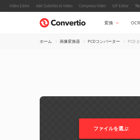
Video Editor
Add Subtitles to Video
Compress Video
GIF Editor
Te
変換
OCR
ホーム
画像変換器
PCDコンバーター
PCD か
ファイルを選ぶ