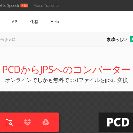
xt to Speech
Video Translator
API
価格
Help
素晴らしい
ら JPS に
PCDからJPSへのコンバーター
オンラインでしかも無料でpcdファイルをjpsに変換
PCD