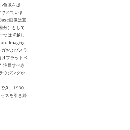
広い色域を捉
グされていま
ase画像は直
差分）として
一つは卓越し
 Imaging
mネガおよびスラ
向けフラットベ
た注目すべき
ラウジングか
、
ができ、1990
クセスを引き続