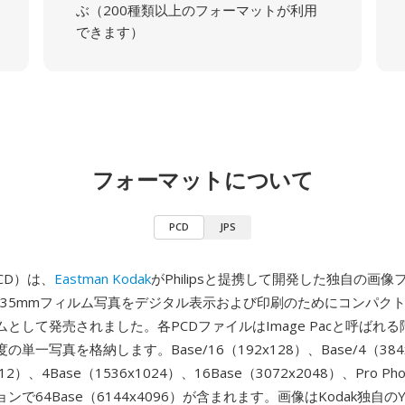
ぶ（200種類以上のフォーマットが利用
できます）
フォーマットについて
PCD
JPS
 CD）は、
Eastman Kodak
がPhilipsと提携して開発した独自の画
年に35mmフィルム写真をデジタル表示および印刷のためにコンパク
として発売されました。各PCDファイルはImage Pacと呼ばれ
単一写真を格納します。Base/16（192x128）、Base/4（384
512）、4Base（1536x1024）、16Base（3072x2048）、Pro Ph
ンで64Base（6144x4096）が含まれます。画像はKodak独自の