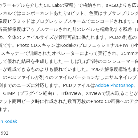
YCCカラーモデルを介したCIE Labの変種）で格納され、sRGBよりも
ンネルではコンポーネントあたり8ビット、色度はサブサンプリン
像度ピラミッドはプログレッシブスキームでエンコードされます。B
各高解像度はアップスケールされた前のレベルを精緻化する残差（
め、全体のファイルサイズが管理可能に保たれます。PCDの利点の
す。Photo CDスキャンはKodakのプロフェッショナルPIW（Photo
tion）スキャナーで訓練されたオペレーターによって実行され、35m
して優れた結果を生成しました — しばしば当時のコンシューマー
ーが達成できるものよりも優れていました。マルチ解像度構造もま
一のPCDファイルが別々のファイルバージョンなしにサムネイルブ
刷までのニーズに対応します。PCDファイルは
Adobe Photoshop
ick、GIMP（プラグイン経由）、IrfanView、XnViewで読み取ること
マット商用ピーク時に作成された数百万枚のPhoto CD画像へのア
ます。
an Kodak
 1992