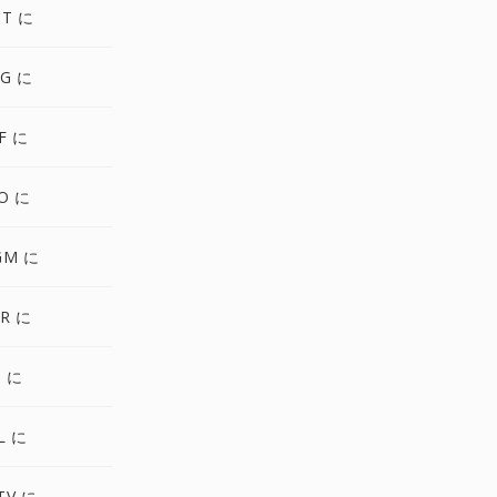
CT に
VG に
F に
O に
GM に
R に
3 に
L に
TV に