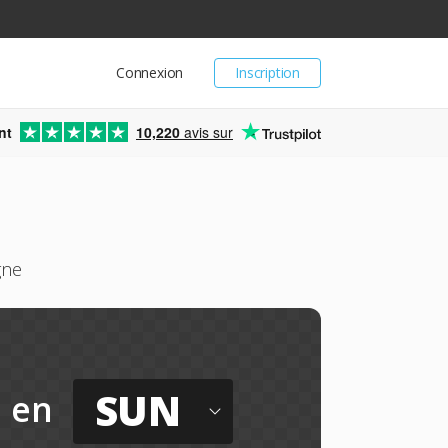
Connexion
Inscription
nt
10,220
avis sur
gne
SUN
en