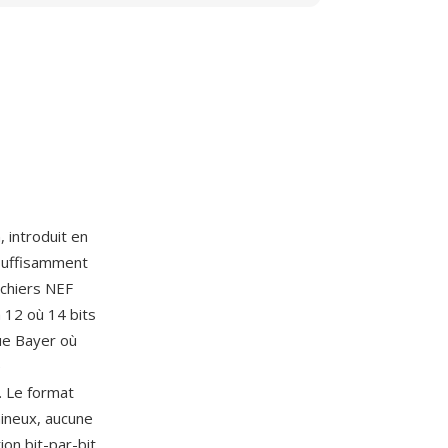
 introduit en
suffisamment
ichiers NEF
 12 où 14 bits
que Bayer où
e
. Le format
ineux, aucune
on bit-par-bit