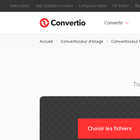
Video Editor
Add Subtitles to Video
Compress Video
GIF Editor
Te
Convertir
Accueil
Convertisseur d'image
Convertisseur 
Tr
Choisir les fichiers