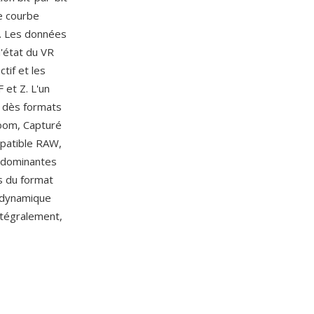
e courbe
). Les données
l'état du VR
tif et les
 et Z. L'un
n dès formats
oom, Capturé
mpatible RAW,
s dominantes
s du format
e dynamique
intégralement,