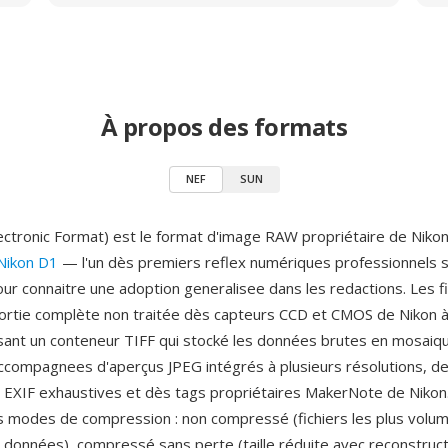
À propos des formats
NEF
SUN
ectronic Format) est le format d'image RAW propriétaire de Nikon,
Nikon D1
— l'un dès premiers reflex numériques professionnels 
ur connaitre une adoption generalisee dans les redactions. Les f
sortie complète non traitée dès capteurs CCD et CMOS de Nikon à
ilisant un conteneur TIFF qui stocké les données brutes en mosai
compagnees d'aperçus JPEG intégrés à plusieurs résolutions, d
XIF exhaustives et dès tags propriétaires MakerNote de Nikon
s modes de compression : non compressé (fichiers les plus volum
s données), compressé sans perte (taille réduite avec reconstructi