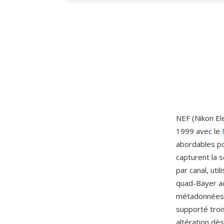
NEF (Nikon El
1999 avec le
abordables po
capturent la 
par canal, ut
quad-Bayer ac
métadonnées E
supporté troi
altération dè