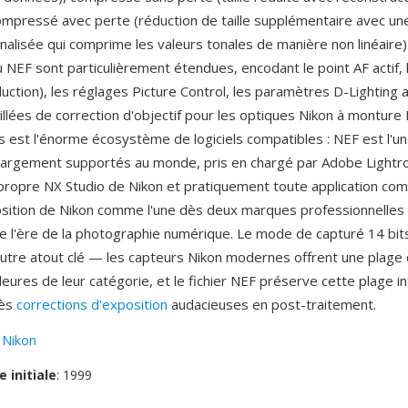
compressé avec perte (réduction de taille supplémentaire avec un
nalisée qui comprime les valeurs tonales de manière non linéaire
NEF sont particulièrement étendues, encodant le point AF actif, 
uction), les réglages Picture Control, les paramètres D-Lighting ac
lées de correction d'objectif pour les optiques Nikon à monture F
 est l'énorme écosystème de logiciels compatibles : NEF est l'u
largement supportés au monde, pris en chargé par Adobe Lightr
propre NX Studio de Nikon et pratiquement toute application co
position de Nikon comme l'une dès deux marques professionnelle
de l'ère de la photographie numérique. Le mode de capturé 14 bit
autre atout clé — les capteurs Nikon modernes offrent une plag
leures de leur catégorie, et le fichier NEF préserve cette plage 
dès
corrections d'exposition
audacieuses en post-traitement.
:
Nikon
e initiale
: 1999