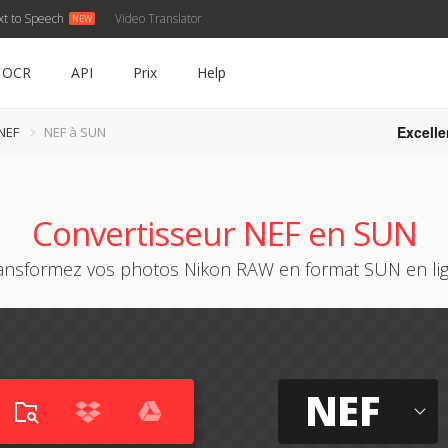
xt to Speech
Video Translator
OCR
API
Prix
Help
Excelle
NEF
NEF à SUN
Convertisseur NEF en SUN
ansformez vos photos Nikon RAW en format SUN en li
NEF