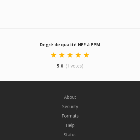
Degré de qualité NEF à PPM
5.0
(1 votes)
About
Security
Formats
Help
Status