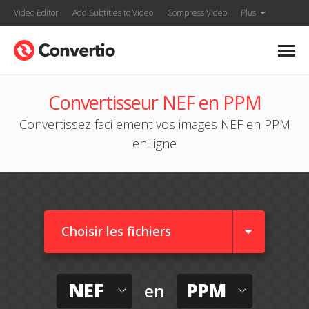
Video Editor
Add Subtitles to Video
Compress Video
Plus
Convertisseur NEF en PPM
Convertissez facilement vos images NEF en PPM
en ligne
Choisir les fichiers
NEF
PPM
en