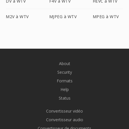
DV à WTV
F4V à WTV
HEVC à WTV
M2V à WTV
MJPEG à WTV
MPEG à WTV
About
Security
Formats
Help
Status
Convertisseur vidéo
Convertisseur audio
Convertisseur de documents