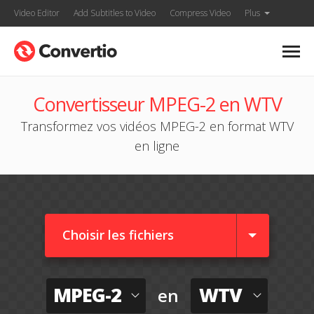
Video Editor
Add Subtitles to Video
Compress Video
Plus
Convertisseur MPEG-2 en WTV
Transformez vos vidéos MPEG-2 en format WTV
en ligne
Choisir les fichiers
MPEG-2
WTV
en