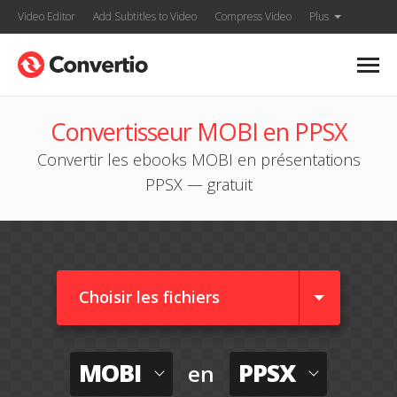
Video Editor
Add Subtitles to Video
Compress Video
Plus
Convertisseur MOBI en PPSX
Convertir les ebooks MOBI en présentations
PPSX — gratuit
Choisir les fichiers
MOBI
PPSX
en