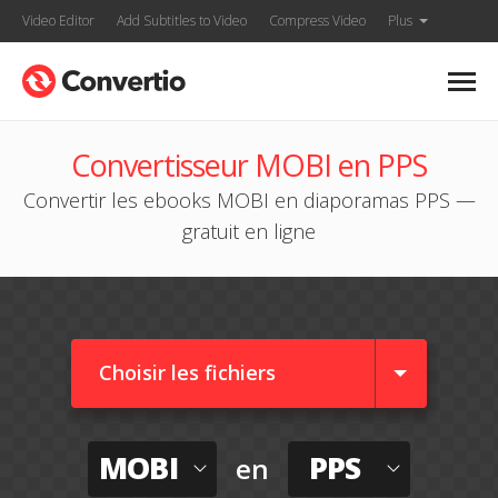
Video Editor
Add Subtitles to Video
Compress Video
Plus
Convertisseur MOBI en PPS
Convertir les ebooks MOBI en diaporamas PPS —
gratuit en ligne
Choisir les fichiers
MOBI
PPS
en