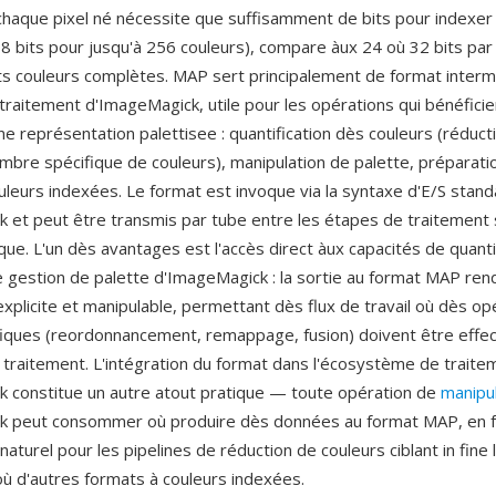
chaque pixel né nécessite que suffisamment de bits pour indexer 
8 bits pour jusqu'à 256 couleurs), compare àux 24 où 32 bits par 
ts couleurs complètes. MAP sert principalement de format interm
 traitement d'ImageMagick, utile pour les opérations qui bénéficie
e représentation palettisee : quantification dès couleurs (réduct
mbre spécifique de couleurs), manipulation de palette, préparati
uleurs indexées. Le format est invoque via la syntaxe d'E/S stan
 et peut être transmis par tube entre les étapes de traitement
ue. L'un dès avantages est l'accès direct àux capacités de quanti
e gestion de palette d'ImageMagick : la sortie au format MAP rend
explicite et manipulable, permettant dès flux de travail où dès o
fiques (reordonnancement, remappage, fusion) doivent être effe
 traitement. L'intégration du format dans l'écosystème de traite
 constitue un autre atout pratique — toute opération de
manipu
k peut consommer où produire dès données au format MAP, en f
naturel pour les pipelines de réduction de couleurs ciblant in fine
où d'autres formats à couleurs indexées.