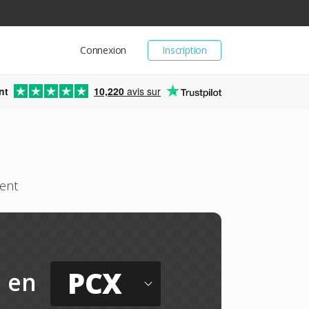
Connexion
Inscription
nt
10,220
avis sur
ment
PCX
en