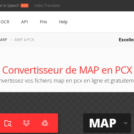
xt to Speech
Video Translator
OCR
API
Prix
Help
Excelle
 MAP
MAP à PCX
Convertisseur de MAP en PCX
vertissez vos fichiers map en pcx en ligne et gratuite
MAP