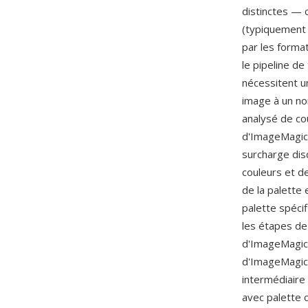
distinctes — 
(typiquement 
par les forma
le pipeline de
nécessitent un
image à un no
analysé de co
d'ImageMagick
surcharge disq
couleurs et d
de la palette 
palette spéci
les étapes de
d'ImageMagick
d'ImageMagic
intermédiaire 
avec palette 