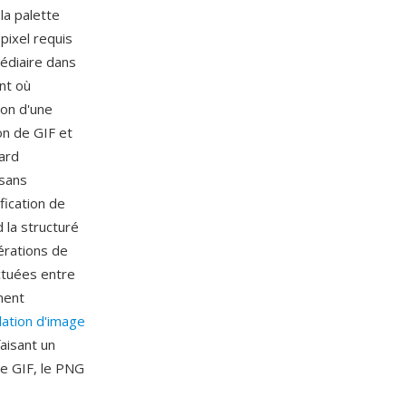
la palette
pixel requis
édiaire dans
nt où
ion d'une
on de GIF et
dard
 sans
fication de
 la structuré
pérations de
ctuées entre
ment
lation d'image
aisant un
 le GIF, le PNG