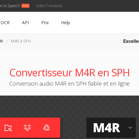
xt to Speech
Video Translator
OCR
API
Prix
Help
Excelle
4R
M4R à SPH
Convertisseur M4R en SPH
Conversion audio M4R en SPH fiable et en ligne
M4R