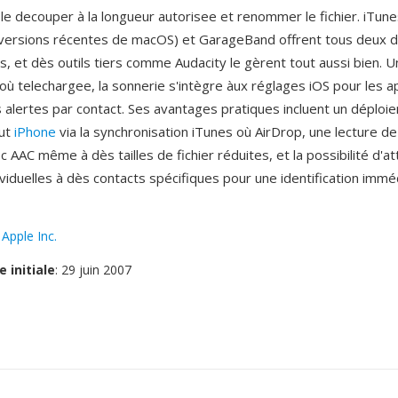
 le decouper à la longueur autorisee et renommer le fichier. iTun
 versions récentes de macOS) et GarageBand offrent tous deux d
és, et dès outils tiers comme Audacity le gèrent tout aussi bien. U
où telechargee, la sonnerie s'intègre àux réglages iOS pour les ap
s alertes par contact. Ses avantages pratiques incluent un déplo
out
iPhone
via la synchronisation iTunes où AirDrop, une lecture de
 AAC même à dès tailles de fichier réduites, et la possibilité d'a
ividuelles à dès contacts spécifiques pour une identification immé
:
Apple Inc.
e initiale
: 29 juin 2007