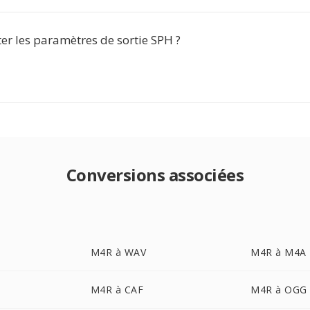
ter les paramètres de sortie SPH ?
Conversions associées
M4R à WAV
M4R à M4A
M4R à CAF
M4R à OGG