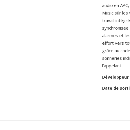
audio en AAC,
Music sûr les
travail intégr
synchronisee 
alarmes et le
effort vers t
grâce au codec
sonneries ind
l'appelant.
Développeur
Date de sorti