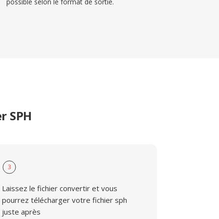
possible selon le format de sortie.
er SPH
3
Laissez le fichier convertir et vous
pourrez télécharger votre fichier sph
juste après