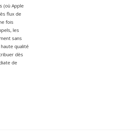
es (où Apple
ès flux de
ne fois
pels, les
iement sans
 haute qualité
ttribuer dès
diate de