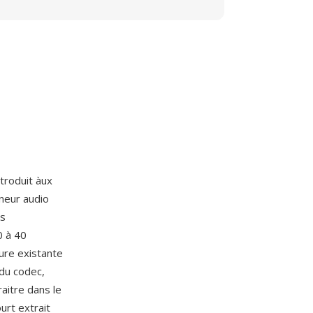
ntroduit àux
eneur audio
es
0 à 40
ure existante
 du codec,
aitre dans le
urt extrait