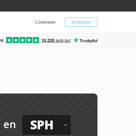
Connexion
Inscription
nt
10,220
avis sur
SPH
en