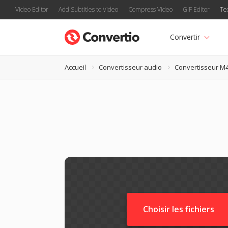
Video Editor
Add Subtitles to Video
Compress Video
GIF Editor
Te
Convertir
Accueil
Convertisseur audio
Convertisseur M
Choisir les fichiers