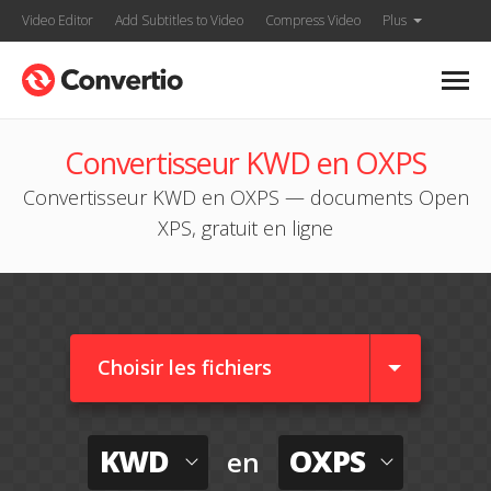
Video Editor
Add Subtitles to Video
Compress Video
Plus
Convertisseur KWD en OXPS
Convertisseur KWD en OXPS — documents Open
XPS, gratuit en ligne
Choisir les fichiers
KWD
OXPS
en