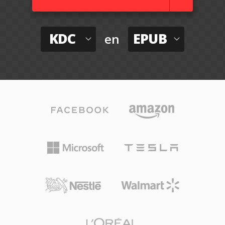
KDC
EPUB
en