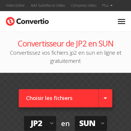
Video Editor
Add Subtitles to Video
Compress Video
Plus
Convertisseur de JP2 en SUN
Convertissez vos fichiers jp2 en sun en ligne et
gratuitement
Choisir les fichiers
JP2
SUN
en