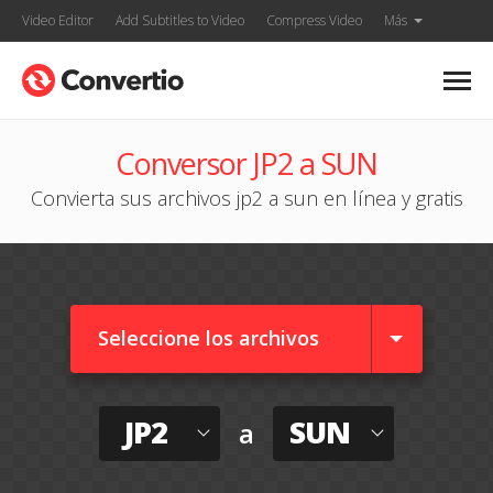
Video Editor
Add Subtitles to Video
Compress Video
Más
Conversor JP2 a SUN
Convierta sus archivos jp2 a sun en línea y gratis
Seleccione los archivos
JP2
SUN
a