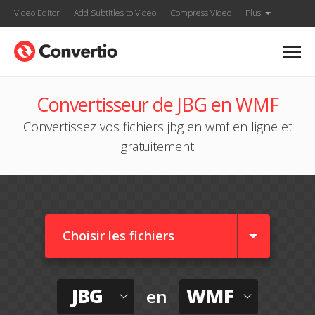
Video Editor
Add Subtitles to Video
Compress Video
Plus
Convertisseur de JBG en WMF
Convertissez vos fichiers jbg en wmf en ligne et
gratuitement
Choisir les fichiers
JBG
WMF
en