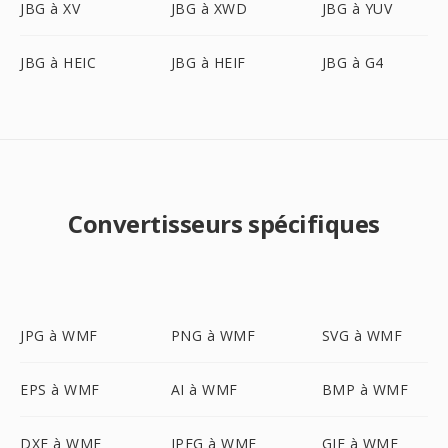
JBG à XV
JBG à XWD
JBG à YUV
JBG à HEIC
JBG à HEIF
JBG à G4
Convertisseurs spécifiques
JPG à WMF
PNG à WMF
SVG à WMF
EPS à WMF
AI à WMF
BMP à WMF
DXF à WMF
JPEG à WMF
GIF à WMF