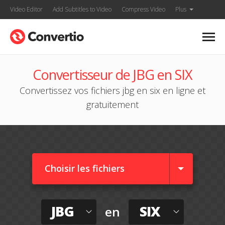
Video Editor
Add Subtitles to Video
Compress Video
Plus
Convertisseur de JBG en SIX
Convertissez vos fichiers jbg en six en ligne et
gratuitement
Choisir les fichiers
JBG
SIX
en