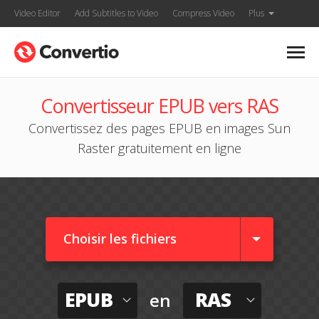
Video Editor
Add Subtitles to Video
Compress Video
Plus
Convertisseur EPUB vers RAS
Convertissez des pages EPUB en images Sun
Raster gratuitement en ligne
Choisir les fichiers
EPUB
RAS
en