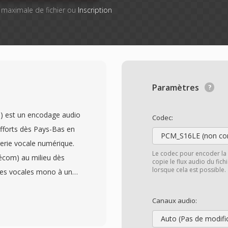
le maximale de fichier ou
Inscription
Paramètres
) est un encodage audio
Codec:
efforts dès Pays-Bas en
PCM_S16LE (non co
erie vocale numérique.
Le codec pour encoder la 
com) au milieu dès
copie le flux audio du fic
lorsque cela est possible.
ées vocales mono à une
e 8 kHz, privilegiant la
39;étendue sonore.
Canaux audio:
iante propriétaire de
Auto (Pas de modifi