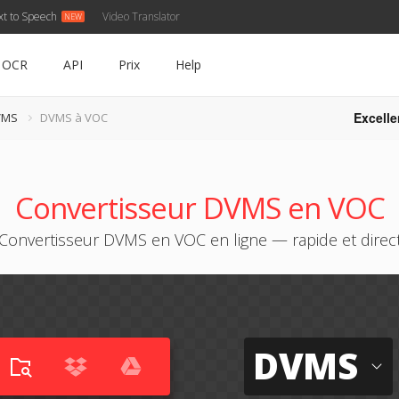
xt to Speech
Video Translator
OCR
API
Prix
Help
Excelle
VMS
DVMS à VOC
Convertisseur DVMS en VOC
Convertisseur DVMS en VOC en ligne — rapide et direc
DVMS