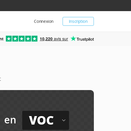
Connexion
Inscription
nt
10,220
avis sur
t
VOC
en