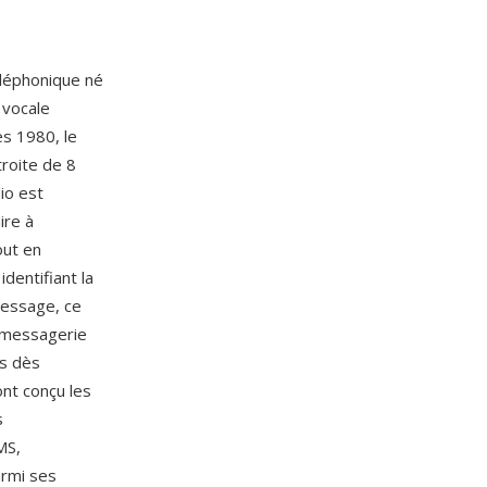
léphonique né
 vocale
s 1980, le
roite de 8
io est
ire à
out en
identifiant la
message, ce
e messagerie
es dès
ont conçu les
s
MS,
armi ses