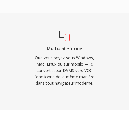
ssive, et une structuré
odage au niveau matériel
r programmation.
e les données VOC
t le processeur pour
s cycles CPU étaient
sé dans les jeux DOS
 Avec la montee en
Multiplateforme
 le VOC est
Que vous soyez sous Windows,
rant, mais il reste
Mac, Linux ou sur mobile — le
convertisseur DVMS vers VOC
gaming et pour quiconque
fonctionne de la même manière
ge.
dans tout navigateur moderne.