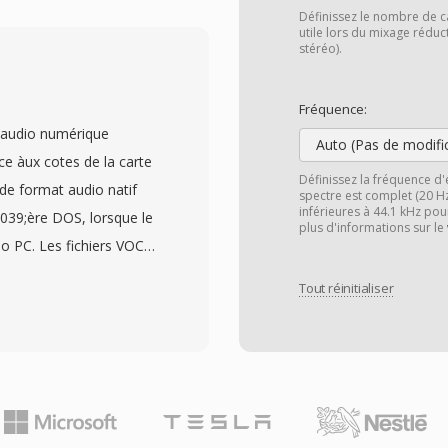
&#039;encodage À-law
Définissez le nombre de c
 environ 8 kbit/s tout en
utile lors du mixage rédu
stéréo).
le. Chaque fichier
réquence
Fréquence:
ession et les
r audio numérique
t le routage automatise
Auto (Pas de modifi
e àux cotes de la carte
e messagerie vocale.
Définissez la fréquence d'
 de format audio natif
spectre est complet (20 H
e en popularite en
inférieures à 44.1 kHz pou
#039;ère DOS, lorsque le
s, il à influence la
plus d'informations sur le
o PC. Les fichiers VOC
nt conçu les protocoles
consiste en dès blocs de
ils comme SoX et
Tout réinitialiser
 bits non signé, de
ennes lisent et ecrivent
 du PCM 16 bits signé,
lecture d&#039;archivés
w et mu-law. Cette
s. Parmi ses avantages
rgé les intervalles de
ment réduites (un
points de marquage,
on 60 Ko), une clarté
le précis sûr la lecture