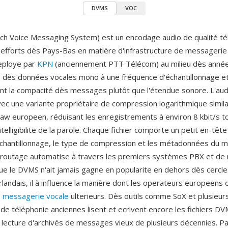
DVMS
VOC
h Voice Messaging System) est un encodage audio de qualité té
efforts dès Pays-Bas en matière d'infrastructure de messagerie
eploye par
KPN
(anciennement PTT Télécom) au milieu dès année
 dès données vocales mono à une fréquence d'échantillonnage et
iant la compacité dès messages plutôt que l'étendue sonore. L'aud
c une variante propriétaire de compression logarithmique simila
law europeen, réduisant les enregistrements à environ 8 kbit/s t
ntelligibilite de la parole. Chaque fichier comporte un petit en-tête 
chantillonnage, le type de compression et les métadonnées du 
t le routage automatise à travers les premiers systèmes PBX et d
que le DVMS n'ait jamais gagne en popularite en dehors dès cercl
landais, il à influence la manière dont les operateurs europeens 
e messagerie vocale
ulterieurs. Dès outils comme SoX et plusieur
 de téléphonie anciennes lisent et ecrivent encore les fichiers DV
 lecture d'archivés de messages vieux de plusieurs décennies. P