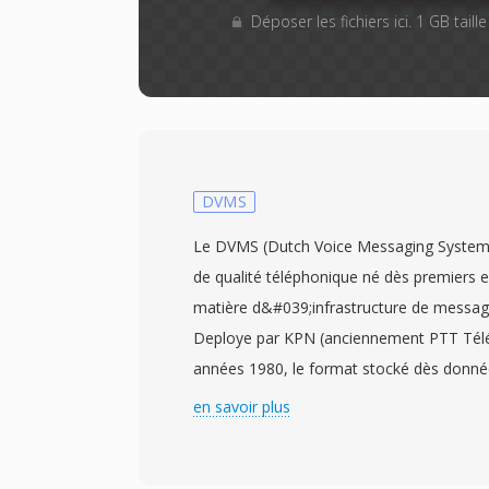
Déposer les fichiers ici. 1 GB tail
DVMS
Le DVMS (Dutch Voice Messaging System
de qualité téléphonique né dès premiers 
matière d&#039;infrastructure de messag
Deploye par KPN (anciennement PTT Télé
années 1980, le format stocké dès donn
fréquence d&#039;échantillonnage etroite d
en savoir plus
compacité dès messages plutôt que l&#0
L&#039;audio est compressé avec une var