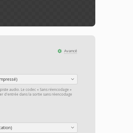
Avancé
mpressé)
piste audio. Le codec « Sans réencodage »
hier d'entrée dans la sortie sans réencodage
cation)