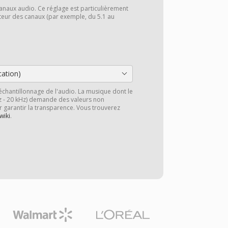
anaux audio. Ce réglage est particulièrement
cteur des canaux (par exemple, du 5.1 au
cation)
échantillonnage de l'audio. La musique dont le
z - 20 kHz) demande des valeurs non
r garantir la transparence. Vous trouverez
wiki
.