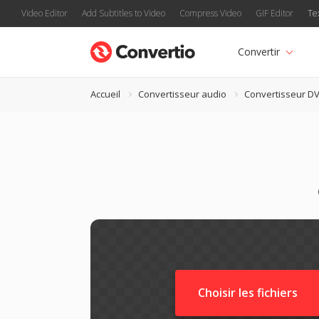
Video Editor
Add Subtitles to Video
Compress Video
GIF Editor
Te
Convertir
Accueil
Convertisseur audio
Convertisseur D
Choisir les fichiers