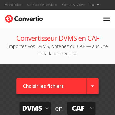
Video Editor
Add Subtitles to Video
Compress Video
Plus
Convertisseur DVMS en CAF
Importez vos DVMS, obtenez du CAF — aucune
installation requise
Choisir les fichiers
DVMS
CAF
en