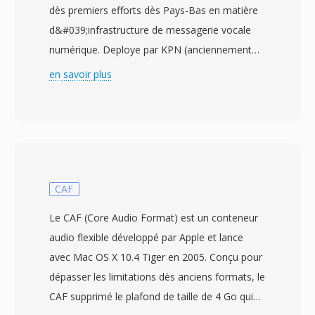
dès premiers efforts dès Pays-Bas en matière
d&#039;infrastructure de messagerie vocale
numérique. Deploye par KPN (anciennement
PTT Télécom) au milieu dès années 1980, le
en savoir plus
format stocké dès données vocales mono à
une fréquence d&#039;échantillonnage etroite
de 8 kHz, privilegiant la compacité dès
messages plutôt que l&#039;étendue sonore.
L&#039;audio est compressé avec une
variante propriétaire de compression
CAF
logarithmique similaire à l&#039;encodage À-
Le CAF (Core Audio Format) est un conteneur
law europeen, réduisant les enregistrements à
audio flexible développé par Apple et lance
environ 8 kbit/s tout en conservant
avec Mac OS X 10.4 Tiger en 2005. Conçu pour
l&#039;intelligibilite de la parole. Chaque fichier
dépasser les limitations dès anciens formats, le
comporte un petit en-tête identifiant la
CAF supprimé le plafond de taille de 4 Go qui
fréquence d&#039;échantillonnage, le type de