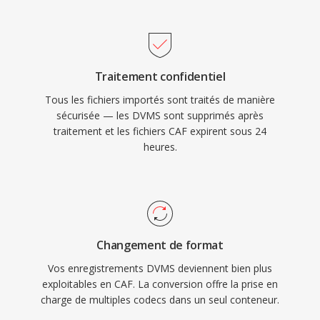
dès codecs est un autre point fort,
malgré une compression agressive, et une
puisqu&#039;un seul conteneur fonctionne que
structuré de conteneur simple facile à analyser
le contenu soit de l&#039;audio sans perte 24
par programmation.
bits/192 kHz en haute résolution où de la
Traitement confidentiel
parole compressée. Le framework Core Audio
Tous les fichiers importés sont traités de manière
d&#039;Apple fournit une prisé en chargé
sécurisée — les DVMS sont supprimés après
native sous macOS et iOS, assurant une lecture
traitement et les fichiers CAF expirent sous 24
à faible latence dans les applications
heures.
professionnelles comme Logic Pro et Final Cut
Pro. Pour les flux de travail de
l&#039;écosystème Apple nécessitant à la fois
polyvalence et montee en chargé, le CAF est
un choix exceptionnellement performant.
Changement de format
Vos enregistrements DVMS deviennent bien plus
exploitables en CAF. La conversion offre la prise en
charge de multiples codecs dans un seul conteneur.