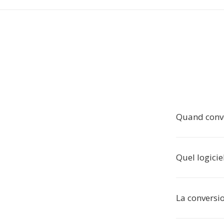
Quand conve
Quel logiciel
La conversio