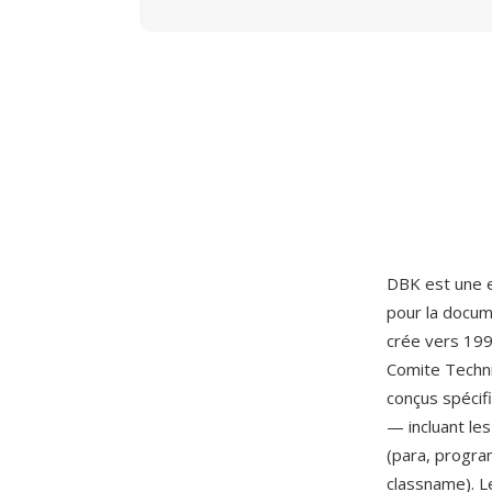
DBK est une e
pour la docum
crée vers 199
Comite Techni
conçus spécif
— incluant le
(para, progra
classname). L