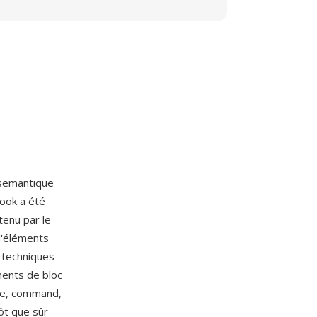
 semantique
Book a été
tenu par le
d'éléments
s techniques
ments de bloc
ame, command,
ôt que sûr