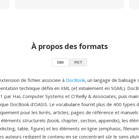
À propos des formats
DBK
PICT
xtension de fichier associee à
DocBook
, un langage de balisage
entation technique défini en XML (et initialement en SGML). Doc
1 par HaL Computer Systems et O'Reilly & Associates, puis main
que DocBook d'OASIS. Le vocabulaire fournit plus de 400 types 
iquement pour les livrés, articles, pages de référence et manuel
s éléments structurels (book, chapter, section, appendix), les élé
mlisting, table, figure) et les éléments en ligne (emphasis, filen
es auteurs redigent le contenu en se concentrant sûr le sens plut