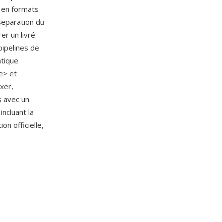
k en formats
separation du
r un livré
pipelines de
ntique
e> et
xer,
s avec un
ncluant la
n officielle,