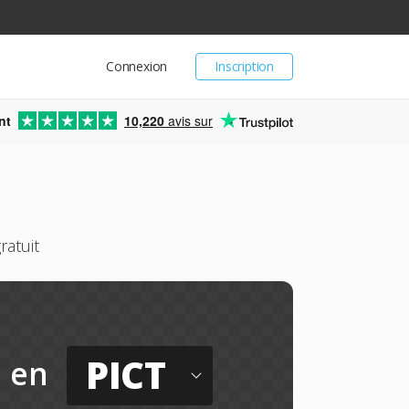
Connexion
Inscription
nt
10,220
avis sur
ratuit
PICT
en