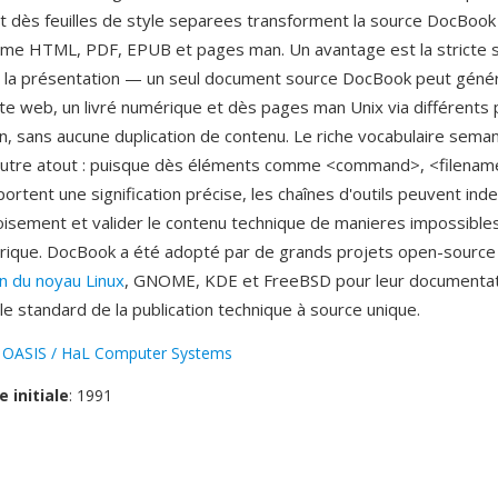
et dès feuilles de style separees transforment la source DocBoo
me HTML, PDF, EPUB et pages man. Un avantage est la stricte 
 la présentation — un seul document source DocBook peut génére
ite web, un livré numérique et dès pages man Unix via différents 
n, sans aucune duplication de contenu. Le riche vocabulaire sema
 autre atout : puisque dès éléments comme <command>, <filenam
rtent une signification précise, les chaînes d'outils peuvent inde
oisement et valider le contenu technique de manieres impossible
rique. DocBook a été adopté par de grands projets open-source i
n du noyau Linux
, GNOME, KDE et FreeBSD pour leur documentatio
le standard de la publication technique à source unique.
:
OASIS / HaL Computer Systems
e initiale
: 1991