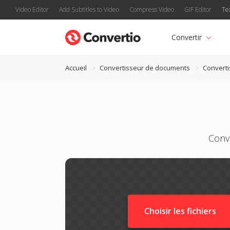
Video Editor
Add Subtitles to Video
Compress Video
GIF Editor
Te
Convertir
Accueil
Convertisseur de documents
Convert
Conve
Choisir les fichiers