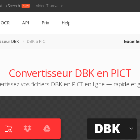
xt to Speech
Video Translator
OCR
API
Prix
Help
Excelle
isseur DBK
DBK à PICT
Convertisseur DBK en PICT
rtissez vos fichiers DBK en PICT en ligne — rapide et g
DBK