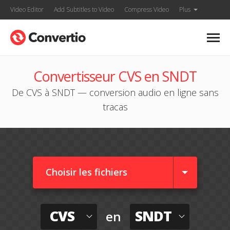
Video Editor
Add Subtitles to Video
Compress Video
Plus
Convertisseur CVS en SNDT
De CVS à SNDT — conversion audio en ligne sans
tracas
Choisir les fichiers
CVS
SNDT
en