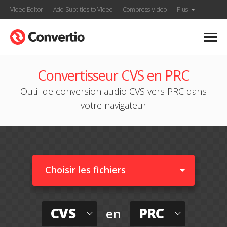
Video Editor
Add Subtitles to Video
Compress Video
Plus
Convertisseur CVS en PRC
Outil de conversion audio CVS vers PRC dans
votre navigateur
Choisir les fichiers
CVS
PRC
en