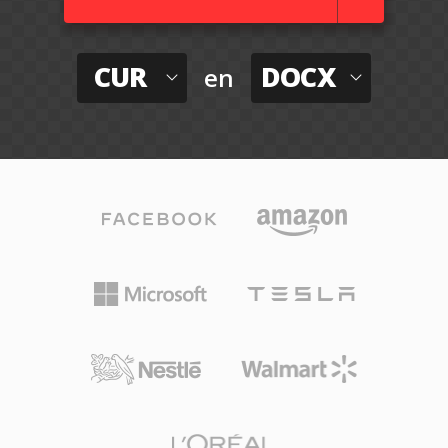
CUR
DOCX
en