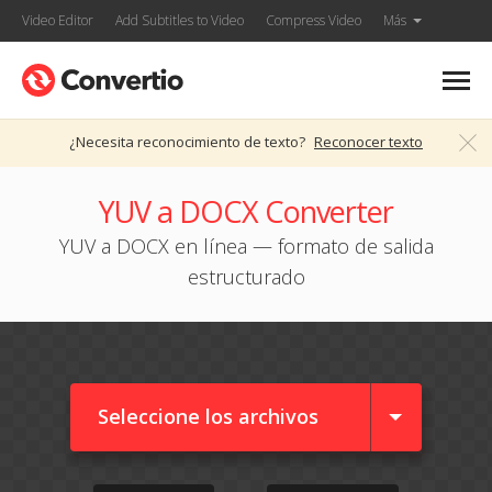
Video Editor
Add Subtitles to Video
Compress Video
Más
¿Necesita reconocimiento de texto?
Reconocer texto
YUV a DOCX Converter
YUV a DOCX en línea — formato de salida
estructurado
Seleccione los archivos