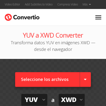
Video Editor
Add Subtitles to Video
Compress Video
Más
YUV a XWD Converter
Transforma datos YUV en imágenes XWD —
desde el navegador
Seleccione los archivos
YUV
XWD
a