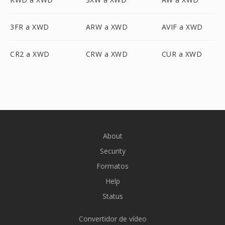
3FR a XWD
ARW a XWD
AVIF a XWD
CR2 a XWD
CRW a XWD
CUR a XWD
About
Security
Formatos
Help
Status
Convertidor de vídeo