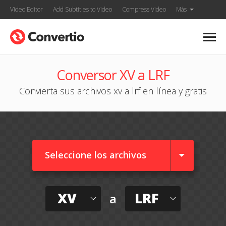
Video Editor
Add Subtitles to Video
Compress Video
Más
Conversor XV a LRF
Convierta sus archivos xv a lrf en línea y gratis
Seleccione los archivos
XV
LRF
a