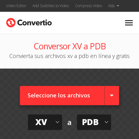
Video Editor
Add Subtitles to Video
Compress Video
Más
Conversor XV a PDB
Convierta sus archivos xv a pdb en línea y gratis
Seleccione los archivos
XV
PDB
a