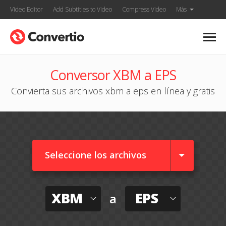
Video Editor
Add Subtitles to Video
Compress Video
Más
Conversor XBM a EPS
Convierta sus archivos xbm a eps en línea y gratis
Seleccione los archivos
XBM
EPS
a