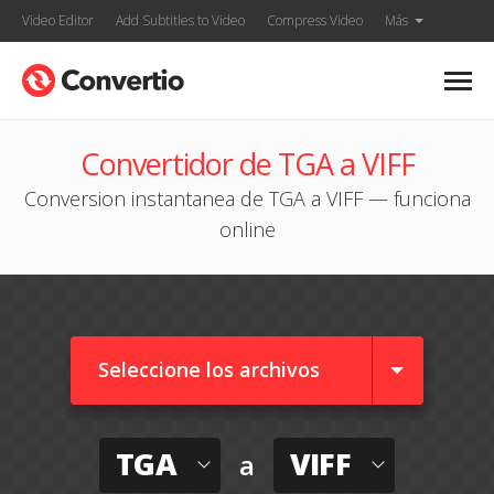
Video Editor
Add Subtitles to Video
Compress Video
Más
Convertidor de TGA a VIFF
Conversion instantanea de TGA a VIFF — funciona
online
Seleccione los archivos
TGA
VIFF
a