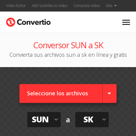
Video Editor
Add Subtitles to Video
Compress Video
Más
Conversor SUN a SK
Convierta sus archivos sun a sk en línea y gratis
Seleccione los archivos
SUN
SK
a