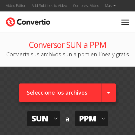
Video Editor
Add Subtitles to Video
Compress Video
Más
Conversor SUN a PPM
Convierta sus archivos sun a ppm en línea y gratis
Seleccione los archivos
SUN
PPM
a