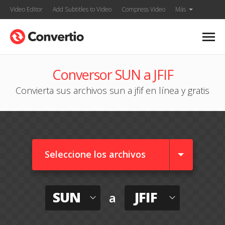
Video Editor
Add Subtitles to Video
Compress Video
Más
Conversor SUN a JFIF
Convierta sus archivos sun a jfif en línea y gratis
Seleccione los archivos
SUN
JFIF
a