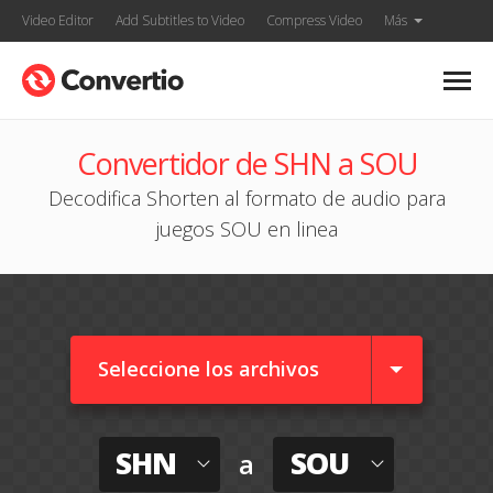
Video Editor
Add Subtitles to Video
Compress Video
Más
Convertidor de SHN a SOU
Decodifica Shorten al formato de audio para
juegos SOU en linea
Seleccione los archivos
SHN
SOU
a