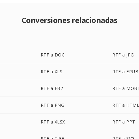
Conversiones relacionadas
RTF a DOC
RTF a JPG
RTF a XLS
RTF a EPUB
RTF a FB2
RTF a MOBI
RTF a PNG
RTF a HTM
RTF a XLSX
RTF a PPT
RTF a TIFF
RTF a SVG