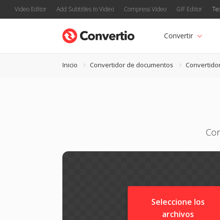
Video Editor
Add Subtitles to Video
Compress Video
GIF Editor
Te
Convertir
Inicio
Convertidor de documentos
Convertido
Con
Seleccione los
archivos