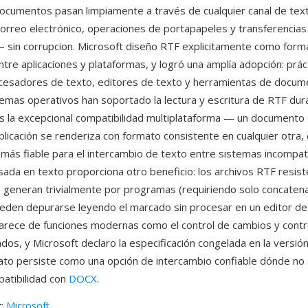
 documentos pasan limpiamente a través de cualquier canal de te
orreo electrónico, operaciones de portapapeles y transferencias
 sin corrupcion. Microsoft diseño RTF explicitamente como form
ntre aplicaciones y plataformas, y logró una amplía adopción: prá
cesadores de texto, editores de texto y herramientas de docum
temas operativos han soportado la lectura y escritura de RTF du
s la excepcional compatibilidad multiplataforma — un documento
plicación se renderiza con formato consistente en cualquier otra, 
 más fiable para el intercambio de texto entre sistemas incompati
sada en texto proporciona otro beneficio: los archivos RTF resist
e generan trivialmente por programas (requiriendo solo concaten
eden depurarse leyendo el marcado sin procesar en un editor de
rece de funciones modernas como el control de cambios y contr
os, y Microsoft declaro la especificación congelada en la versión
ato persiste como una opción de intercambio confiable dónde no
patibilidad con
DOCX
.
r
:
Microsoft