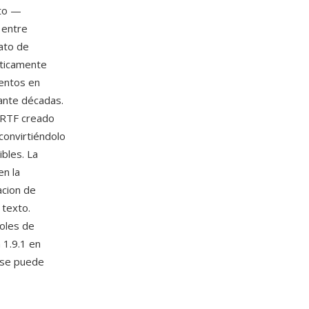
xto —
 entre
ato de
cticamente
entos en
rante décadas.
 RTF creado
convirtiéndolo
bles. La
en la
acion de
 texto.
oles de
 1.9.1 en
 se puede