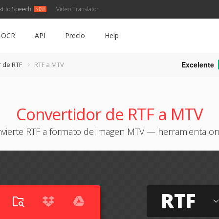
xt to Speech
Video Translator
OCR
API
Precio
Help
Excelente
r de RTF
RTF a MTV
Convertidor de RTF a MTV
vierte RTF a formato de imagen MTV — herramienta on
RTF