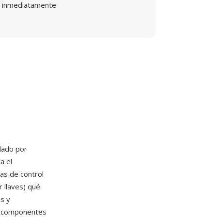
inmediatamente
lado por
a el
as de control
 llaves) qué
s y
in componentes