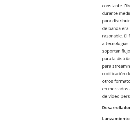
constante. RM
durante media
para distribui
de banda era 
razonable. El
a tecnologia
soportan flujo
para la distri
para streamin
codificación 
otros formato
en mercados a
de vídeo pers
Desarrollado
Lanzamiento 