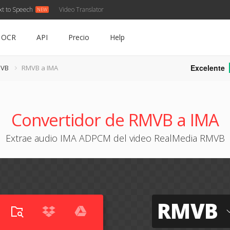
xt to Speech
Video Translator
OCR
API
Precio
Help
Excelente
MVB
RMVB a IMA
Convertidor de RMVB a IMA
Extrae audio IMA ADPCM del video RealMedia RMVB
RMVB