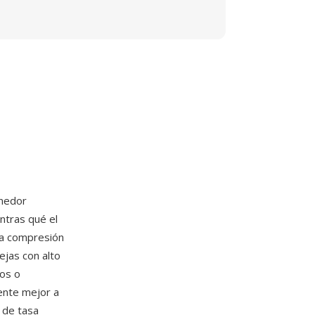
enedor
ntras qué el
ea compresión
ejas con alto
cos o
mente mejor a
 de tasa