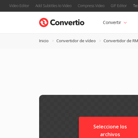
Video Editor
Add Subtitles to Video
Compress Video
GIF Editor
Te
Convertir
Inicio
Convertidor de vídeo
Convertidor de R
Seleccione los
archivos