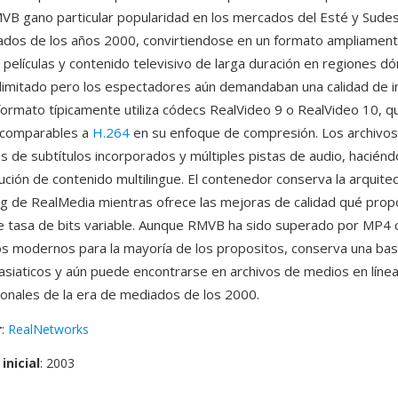
VB gano particular popularidad en los mercados del Esté y Sudes
dos de los años 2000, convirtiendose en un formato ampliamente
r películas y contenido televisivo de larga duración en regiones d
limitado pero los espectadores aún demandaban una calidad de 
 formato típicamente utiliza códecs RealVideo 9 o RealVideo 10, q
s comparables a
H.264
en su enfoque de compresión. Los archiv
s de subtítulos incorporados y múltiples pistas de audio, haciénd
bución de contenido multilingue. El contenedor conserva la arquite
g de RealMedia mientras ofrece las mejoras de calidad qué propo
de tasa de bits variable. Aunque RMVB ha sido superado por MP4 
s modernos para la mayoría de los propositos, conserva una bas
siaticos y aún puede encontrarse en archivos de medios en línea
onales de la era de mediados de los 2000.
r
:
RealNetworks
inicial
: 2003