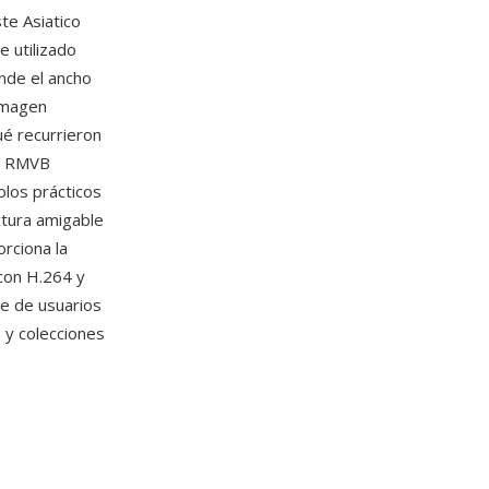
te Asiatico
 utilizado
ónde el ancho
imagen
ué recurrieron
os RMVB
olos prácticos
ctura amigable
rciona la
con H.264 y
e de usuarios
 y colecciones