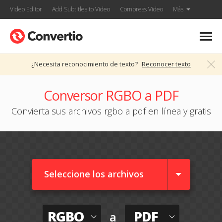
Video Editor
Add Subtitles to Video
Compress Video
Más
¿Necesita reconocimiento de texto?
Reconocer texto
Conversor RGBO a PDF
Convierta sus archivos rgbo a pdf en línea y gratis
Seleccione los archivos
RGBO
PDF
a