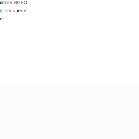
 mínima. RGBO
gick
y puede
de