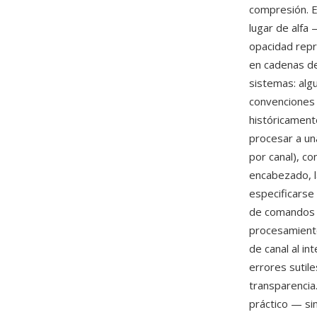
compresión. E
lugar de alfa
opacidad repr
en cadenas de
sistemas: alg
convenciones 
históricament
procesar a una
por canal), c
encabezado, l
especificarse
de comandos d
procesamiento
de canal al i
errores sutil
transparencia
práctico — si