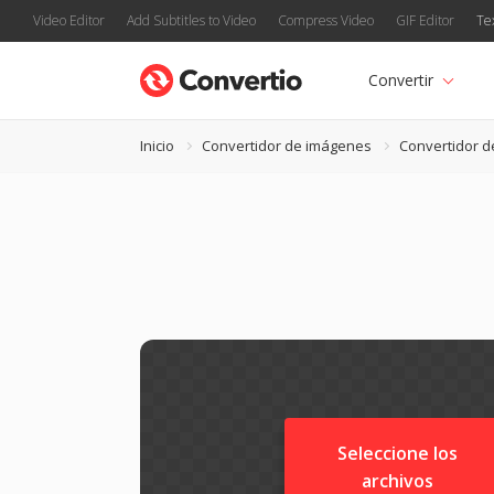
Video Editor
Add Subtitles to Video
Compress Video
GIF Editor
Te
Convertir
Inicio
Convertidor de imágenes
Convertidor 
Seleccione los
archivos