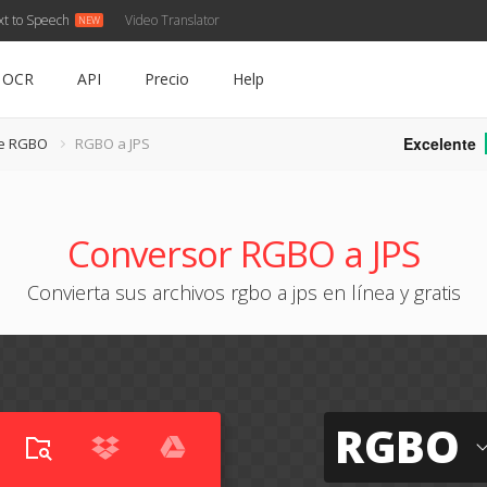
xt to Speech
Video Translator
OCR
API
Precio
Help
Excelente
de RGBO
RGBO a JPS
Conversor RGBO a JPS
Convierta sus archivos rgbo a jps en línea y gratis
RGBO