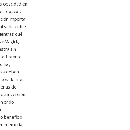
es opacidad en
o = opaco),
nción importa
l varía entre
mientras qué
ageMagick,
stra sin
nto flotante
no hay
ness deben
tos de línea
denas de
 de inversión
iniendo
de
ro beneficio
 en memoria,