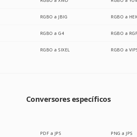
RGBO a XWD
RGBO a YU
RGBO a JBIG
RGBO a HEI
RGBO a G4
RGBO a RG
RGBO a SIXEL
RGBO a VIP
Conversores específicos
PDF a JPS
PNG a JPS