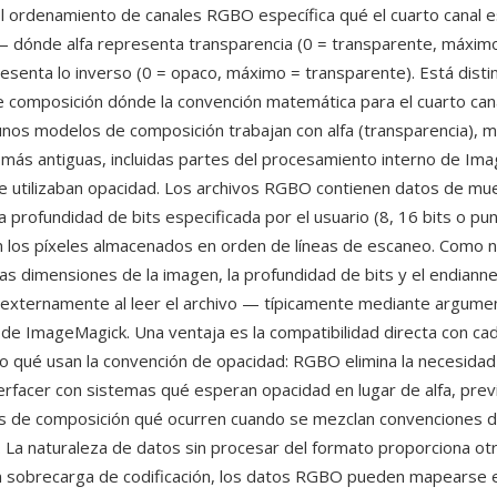
l ordenamiento de canales RGBO específica qué el cuarto canal 
 — dónde alfa representa transparencia (0 = transparente, máxim
esenta lo inverso (0 = opaco, máximo = transparente). Está disti
 composición dónde la convención matemática para el cuarto cana
unos modelos de composición trabajan con alfa (transparencia), 
más antiguas, incluidas partes del procesamiento interno de Im
e utilizaban opacidad. Los archivos RGBO contienen datos de mue
 profundidad de bits especificada por el usuario (8, 16 bits o pu
on los píxeles almacenados en orden de líneas de escaneo. Como 
as dimensiones de la imagen, la profundidad de bits y el endian
 externamente al leer el archivo — típicamente mediante argumen
e ImageMagick. Una ventaja es la compatibilidad directa con ca
 qué usan la convención de opacidad: RGBO elimina la necesidad
nterfacer con sistemas qué esperan opacidad en lugar de alfa, prev
es de composición qué ocurren cuando se mezclan convenciones 
. La naturaleza de datos sin procesar del formato proporciona ot
n sobrecarga de codificación, los datos RGBO pueden mapearse