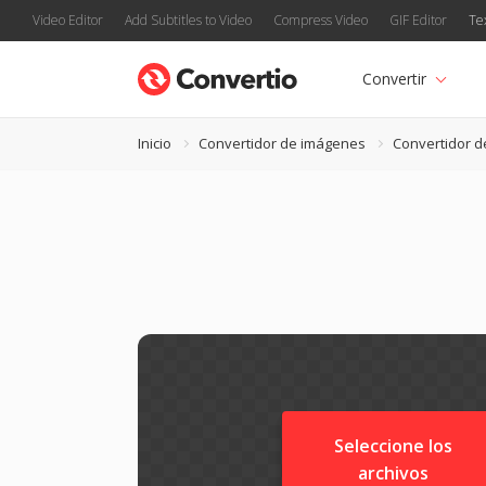
Video Editor
Add Subtitles to Video
Compress Video
GIF Editor
Te
Convertir
Inicio
Convertidor de imágenes
Convertidor d
Seleccione los
archivos