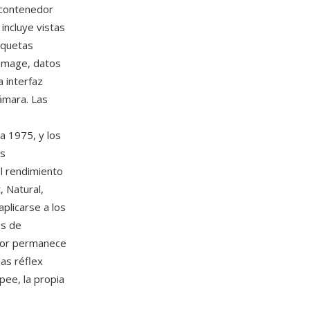
 contenedor
incluye vistas
iquetas
Image, datos
a interfaz
ámara. Las
a 1975, y los
es
el rendimiento
 Natural,
plicarse a los
es de
nsor permanece
las réflex
ee, la propia