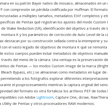
ámara en su patrón Bayer nativo de mosaico, almacenados en un
F con compresión sin pérdida codificada por Huffman. El formato 
incrustadas a múltiples tamaños, metadatos EXIF completos y et
ecíficas de Pentax qué registran los ajustes del modo Custom 
 de Shake Reduction (SR), identificación del objetivo a través de l
e montura K y los parámetros de corrección de Auto Level de la c
x destacan por su construcción sellada contra la intemperie y su
d con el vasto legado de objetivos de montura K qué se remonta 
de estos cuerpos pueden incluir metadatos de objetivos manual
a través del menú de la cámara. Una ventaja es la preservación d
tintivo de Pentax — los modos Custom Image de la marca (Bright,
, Bleach Bypass, etc.) se almacenan como metadatos en lugar de a
 permitiendo a los fotógrafos explorar diferentes interpretacion
urante el posprocesamiento mientras la captura original del se
ngevidad del formato es otra fortaleza: los archivos PEF de todas 
ompatibles con Adobe
Lightroom
, Capture One, dcraw, RawTherap
a Utility de Pentax y otros procesadores RAW modernos.