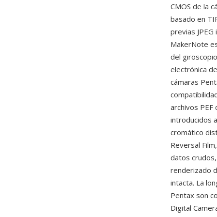
CMOS de la c
basado en TIF
previas JPEG 
MakerNote esp
del giroscopio
electrónica d
cámaras Penta
compatibilida
archivos PEF 
introducidos 
cromático dis
Reversal Film
datos crudos,
renderizado d
intacta. La lo
Pentax son c
Digital Camer