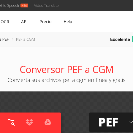
xt to Speech
Video Translator
OCR
API
Precio
Help
Excelente
e PEF
PEF a CGM
Conversor PEF a CGM
Convierta sus archivos pef a cgm en línea y gratis
PEF