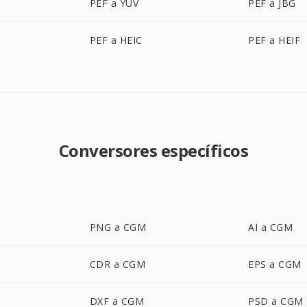
PEF a YUV
PEF a JBG
PEF a HEIC
PEF a HEIF
Conversores específicos
PNG a CGM
AI a CGM
CDR a CGM
EPS a CGM
DXF a CGM
PSD a CGM