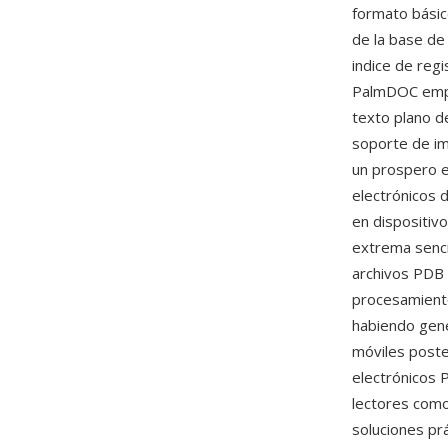
formato básic
de la base de
indice de reg
PalmDOC empl
texto plano d
soporte de im
un prospero e
electrónicos 
en dispositiv
extrema sencil
archivos PDB 
procesamiento
habiendo gen
móviles poste
electrónicos 
lectores com
soluciones prá