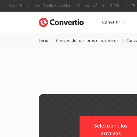
Video Editor
Add Subtitles to Video
Compress Video
GIF Editor
Te
Convertir
Inicio
Convertidor de libros electrónicos
Conve
Seleccione los
archivos