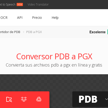
xt to Speech
Video Translator
OCR
API
Precio
Help
Excelente
rtidor de PDB
PDB a PGX
Conversor PDB a PGX
Convierta sus archivos pdb a pgx en línea y gratis
PDB