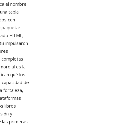
ica el nombre
 una tabla
ados con
mpaquetar
izado HTML,
DB impulsaron
ores
s completas
mordial es la
fican qué los
y capacidad de
 fortaleza,
lataformas
s libros
sión y
e las primeras