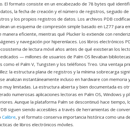
o. El formato consiste en un encabezado de 78 bytes qué identif
 datos, la fecha de creación y el número de registros, seguido de
istros y los propios registros de datos. Los archivos PDB codific
ean un esquema de compresión simple basado en LZ77 para e
e manera eficiente, mientras qué Plucker lo extiende con render
ágenes y navegación por hiperenlaces. Los libros electrónicos P
cosistema de lectura móvil años antes de qué existieran los lect
dedicados — millones de usuarios de Palm OS llevaban biblioteca
os como el Palm V, Tungsten y los teléfonos Treo. Una ventaja pri
lez: la estructura plana de registros y la mínima sobrecarga signi
se analizan instantáneamente incluso en hardware con memoria 
 muy limitadas. La estructura abierta y bien documentada es otra
erado numerosas aplicaciones lectoras en Palm OS, Windows y p
riores. Aunque la plataforma Palm se descontinuó hace tiempo, lo
PDB siguen siendo accesibles a través de herramientas de conver
o
Calibre
, y el formato conserva importancia histórica como una d
cticas de libros electrónicos móviles.