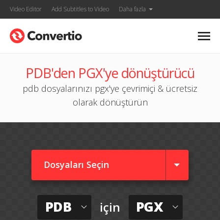
Video Editor
Add Subtitles to Video
Daha fazla
PDB'den PGX'ye dönüştürücü
pdb dosyalarınızı pgx'ye çevrimiçi & ücretsiz
olarak dönüştürün
Dosyaları Seçin
PDB
PGX
için