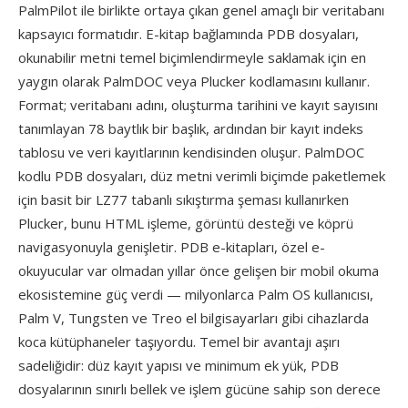
PalmPilot ile birlikte ortaya çıkan genel amaçlı bir veritabanı
kapsayıcı formatıdır. E-kitap bağlamında PDB dosyaları,
okunabilir metni temel biçimlendirmeyle saklamak için en
yaygın olarak PalmDOC veya Plucker kodlamasını kullanır.
Format; veritabanı adını, oluşturma tarihini ve kayıt sayısını
tanımlayan 78 baytlık bir başlık, ardından bir kayıt indeks
tablosu ve veri kayıtlarının kendisinden oluşur. PalmDOC
kodlu PDB dosyaları, düz metni verimli biçimde paketlemek
için basit bir LZ77 tabanlı sıkıştırma şeması kullanırken
Plucker, bunu HTML işleme, görüntü desteği ve köprü
navigasyonuyla genişletir. PDB e-kitapları, özel e-
okuyucular var olmadan yıllar önce gelişen bir mobil okuma
ekosistemine güç verdi — milyonlarca Palm OS kullanıcısı,
Palm V, Tungsten ve Treo el bilgisayarları gibi cihazlarda
koca kütüphaneler taşıyordu. Temel bir avantajı aşırı
sadeliğidir: düz kayıt yapısı ve minimum ek yük, PDB
dosyalarının sınırlı bellek ve işlem gücüne sahip son derece