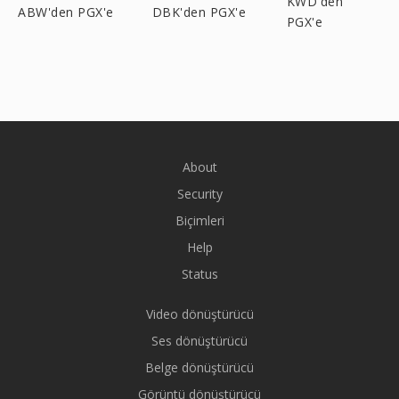
KWD'den
ABW'den PGX'e
DBK'den PGX'e
PGX'e
About
Security
Biçimleri
Help
Status
Video dönüştürücü
Ses dönüştürücü
Belge dönüştürücü
Görüntü dönüştürücü