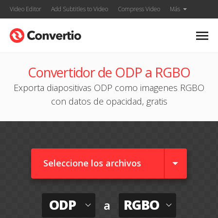
Video Editor
Add Subtitles to Video
Compress Video
Más
Convertidor de ODP a RGBO
Exporta diapositivas ODP como imagenes RGBO
con datos de opacidad, gratis
Seleccione los archivos
ODP
RGBO
a