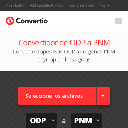
Video Editor
Add Subtitles to Video
Compress Video
Más
Convertidor de ODP a PNM
Convierte diapositivas ODP a imagenes PNM
anymap en linea, gratis
Seleccione los archivos
ODP
PNM
a