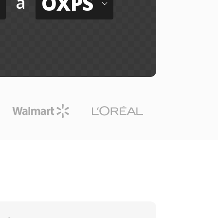
OXPS
a