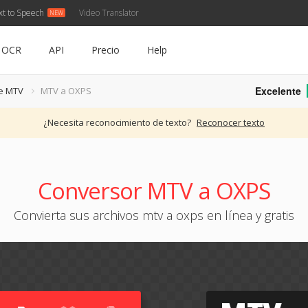
xt to Speech
Video Translator
OCR
API
Precio
Help
Excelente
de MTV
MTV a OXPS
¿Necesita reconocimiento de texto?
Reconocer texto
Conversor MTV a OXPS
Convierta sus archivos mtv a oxps en línea y gratis