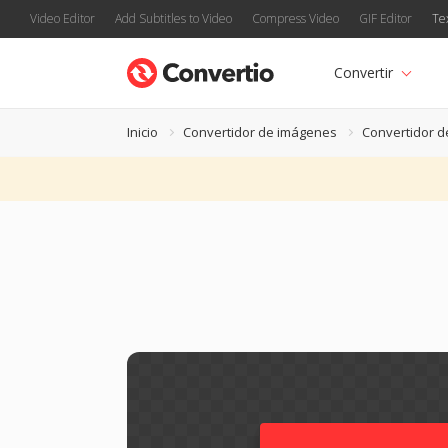
Video Editor
Add Subtitles to Video
Compress Video
GIF Editor
Te
Convertir
Inicio
Convertidor de imágenes
Convertidor 