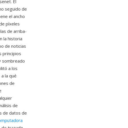
senet. El
mo seguido de
iene el ancho
de píxeles
las de arriba-
 la historia
o de noticias
 principios
s y sombreado
litó a los
 a la qué
iones de
e
lquier
nálisis de
s de datos de
computadora
s de trazado