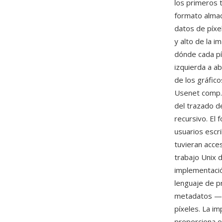
los primeros 
formato alma
datos de píxe
y alto de la 
dónde cada píx
izquierda a ab
de los gráfic
Usenet comp.g
del trazado d
recursivo. El 
usuarios escr
tuvieran acce
trabajo Unix 
implementació
lenguaje de pr
metadatos — s
píxeles. La i
proporciona o