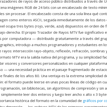
trazadores de rayos de acceso público distribuidos a través de U
cena imágenes RGB de 24 bits con un encabezado de texto míni
les sin procesar. El encabezado consta de una sola línea qué cont
imagen como enteros ASCII, seguida inmediatamente de los datos 
el ocupa tres bytes (rojo, verde, azul) dispuestos en orden de fi
ajo-derecha. El propio Trazador de Rayos MTV fue significativo en
os por computadora — distribuido gratuitamente a través del grup
raphics, introdujo a muchos programadores y estudiantes en los
e rayos: intersección rayo-objeto, reflexión, refracción, sombra
formato MTV era la salida nativa del programa, y su simplicidad faci
ibir visores y conversores personalizados en cualquier plataforma
so — una necesidad práctica en el paisaje fragmentado de estac
de finales de los años 80. Una ventaja es la extrema simplicidad d
n: el formato puede leerse en unas pocas líneas de código en cua
ogramación, sin bibliotecas, sin algoritmos de compresión y sin a
implemente leer dos enteros y luego leer ancho x alto x 3 byte
mportancia histórica del formato en la comunidad de
gráficos por 
tra dimensión — los archivos MTV de los primeros experimento