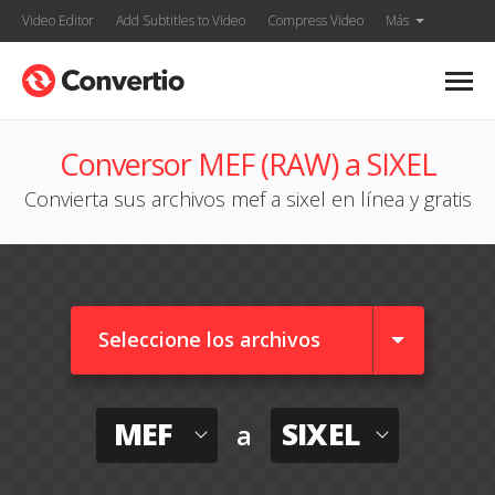
Video Editor
Add Subtitles to Video
Compress Video
Más
Conversor MEF (RAW) a SIXEL
Convierta sus archivos mef a sixel en línea y gratis
Seleccione los archivos
MEF
SIXEL
a