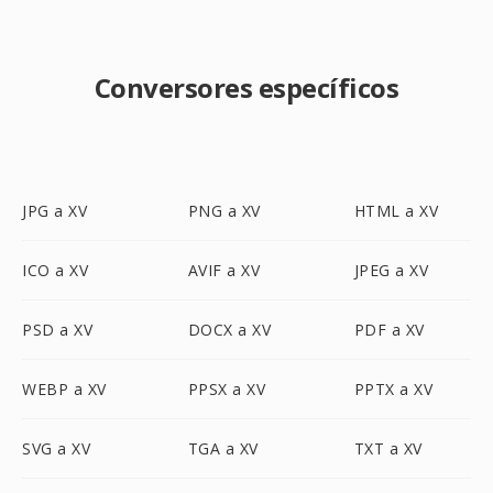
Conversores específicos
JPG a XV
PNG a XV
HTML a XV
ICO a XV
AVIF a XV
JPEG a XV
PSD a XV
DOCX a XV
PDF a XV
WEBP a XV
PPSX a XV
PPTX a XV
SVG a XV
TGA a XV
TXT a XV