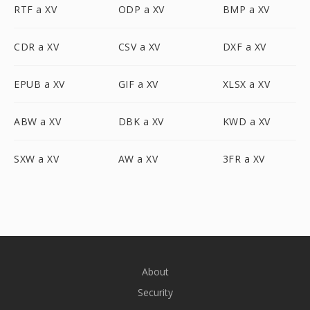
RTF a XV
ODP a XV
BMP a XV
CDR a XV
CSV a XV
DXF a XV
EPUB a XV
GIF a XV
XLSX a XV
ABW a XV
DBK a XV
KWD a XV
SXW a XV
AW a XV
3FR a XV
About
Security