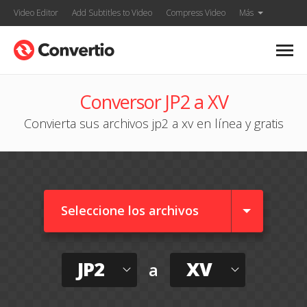
Video Editor
Add Subtitles to Video
Compress Video
Más
Conversor JP2 a XV
Convierta sus archivos jp2 a xv en línea y gratis
Seleccione los archivos
JP2
XV
a