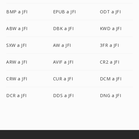
BMP a JFI
EPUB a JFI
ODT a JFI
ABW a JFI
DBK a JFI
KWD a JFI
SXW a JFI
AW a JFI
3FR a JFI
ARW a JFI
AVIF a JFI
CR2 a JFI
CRW a JFI
CUR a JFI
DCM a JFI
DCR a JFI
DDS a JFI
DNG a JFI