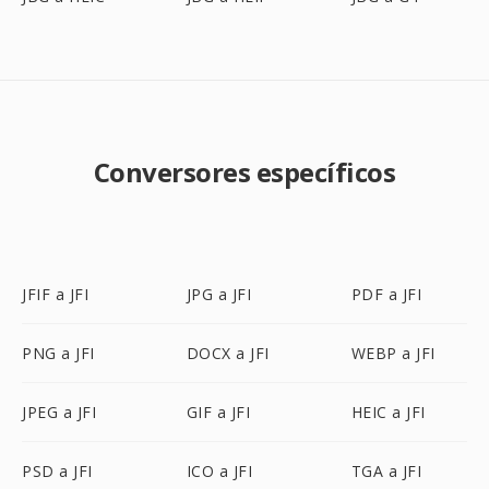
Conversores específicos
JFIF a JFI
JPG a JFI
PDF a JFI
PNG a JFI
DOCX a JFI
WEBP a JFI
JPEG a JFI
GIF a JFI
HEIC a JFI
PSD a JFI
ICO a JFI
TGA a JFI