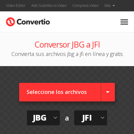
Video Editor
Add Subtitles to Video
Compress Video
Más
Conversor JBG a JFI
Convierta sus archivos jbg a jfi en línea y gratis
Seleccione los archivos
JBG
JFI
a