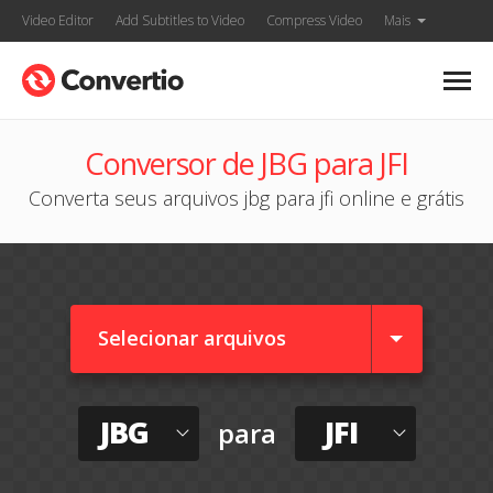
Video Editor
Add Subtitles to Video
Compress Video
Mais
Conversor de JBG para JFI
Converta seus arquivos jbg para jfi online e grátis
Selecionar arquivos
JBG
JFI
para