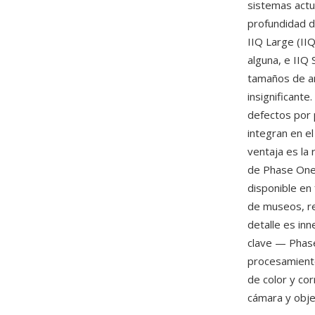
sistemas actu
profundidad de
IIQ Large (IIQ
alguna, e IIQ 
tamaños de a
insignificant
defectos por p
integran en e
ventaja es la 
de Phase One 
disponible en 
de museos, re
detalle es in
clave — Phase
procesamiento
de color y co
cámara y obje