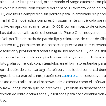
ales — a 16 bits por canal, preservando el rango dinámico comple
 color y la resolución espacial del sensor. El formato viene en do
 L), qué utiliza compresión sin pérdida para un archivado sin pérd
Small (IIQ S), qué aplica compresión visualmente sin pérdida para 
rchivo en aproximadamente un 40-60% con un impacto de calida
e. Los datos de calibración del sensor de Phase One, incluyendo 
íxel, perfiles de ruido de patrón fijo y calibración de color de fáb
l archivo IIQ, permitiendo una corrección precisa durante el reve
resolución y profundidad tonal sin igual: los archivos IIQ de los si
ofrecen los recuentos de píxeles más altos y el rango dinámico
fotografía comercial, convirtiéndolos en el formato estándar para 
producción de arte, cartografía aérea y publicidad comercial dó
negociable. La estrecha integración con
Capture One
constituye otr
 One desarrolla tanto el hardware de la cámara como el softwar
 RAW, asegurando qué los archivos IIQ reciban un demosaicado
rrección de lente optimizados y ajustados para cada combinación 
tivo.