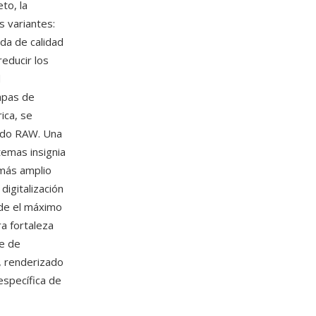
to, la
s variantes:
ida de calidad
reducir los
d
mapas de
rica, se
lado RAW. Una
stemas insignia
 más amplio
digitalización
nde el máximo
a fortaleza
e de
, renderizado
específica de