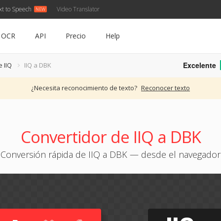
xt to Speech
Video Translator
OCR
API
Precio
Help
Excelente
 IIQ
IIQ a DBK
¿Necesita reconocimiento de texto?
Reconocer texto
Convertidor de IIQ a DBK
Conversión rápida de IIQ a DBK — desde el navegador