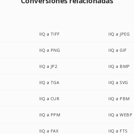
Conversiones relacionadas
IIQ a TIFF
IIQ a JPEG
IIQ a PNG
IIQ a GIF
IIQ a JP2
IIQ a BMP
IIQ a TGA
IIQ a SVG
IIQ a CUR
IIQ a PBM
IIQ a PPM
IIQ a WEBP
IIQ a FAX
IIQ a FTS