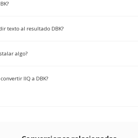
DBK?
ir texto al resultado DBK?
stalar algo?
 convertir IIQ a DBK?