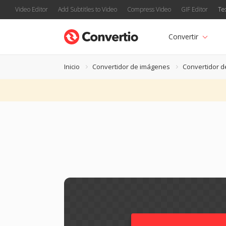
Video Editor
Add Subtitles to Video
Compress Video
GIF Editor
Te
Convertir
Inicio
Convertidor de imágenes
Convertidor de