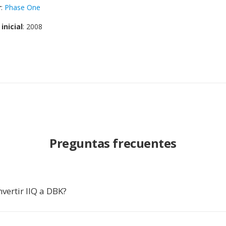
r
:
Phase One
inicial
: 2008
Preguntas frecuentes
vertir IIQ a DBK?