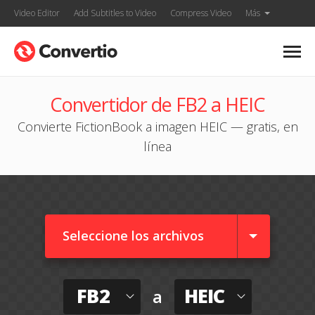
Video Editor
Add Subtitles to Video
Compress Video
Más
Convertidor de FB2 a HEIC
Convierte FictionBook a imagen HEIC — gratis, en
línea
Seleccione los archivos
FB2
HEIC
a