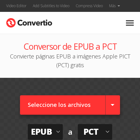
Video Editor
Add Subtitles to Video
Compress Video
Más
Conversor de EPUB a PCT
Convierte páginas EPUB a imágenes Apple PICT
(PCT) gratis
Seleccione los archivos
EPUB
PCT
a